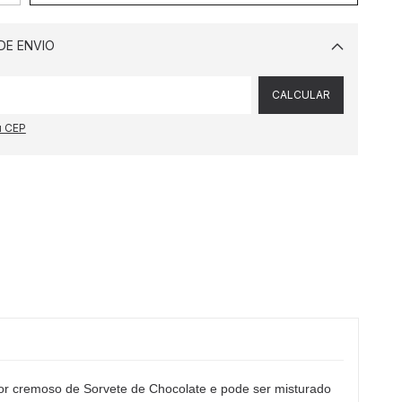
DE ENVIO
Alterar CEP
CALCULAR
u CEP
 cremoso de Sorvete de Chocolate e pode ser misturado