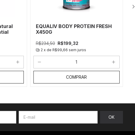
tural
EQUALIV BODY PROTEIN FRESH
C
tial
X450G
3
R$234,50
R$199,32
R
2
x de
R$99,66
sem juros
COMPRAR