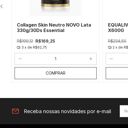
O
Collagen Skin Neutro NOVO Lata
EQUALIV
330g/30Ds Essential
X600G
R$199,12
R$169,25
R$234,50
3
x de
R$62,75
2
x de
R$
COMPRAR
Receba nossas novidades por e-mail