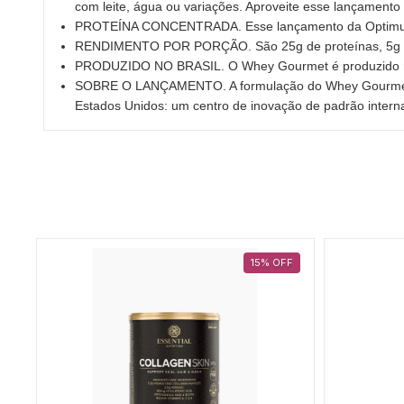
com leite, água ou variações. Aproveite esse lançament
PROTEÍNA CONCENTRADA. Esse lançamento da Optimum Nut
RENDIMENTO POR PORÇÃO. São 25g de proteínas, 5g de
PRODUZIDO NO BRASIL. O Whey Gourmet é produzido no B
SOBRE O LANÇAMENTO. A formulação do Whey Gourmet Ser
Estados Unidos: um centro de inovação de padrão inter
F
15
%
OFF