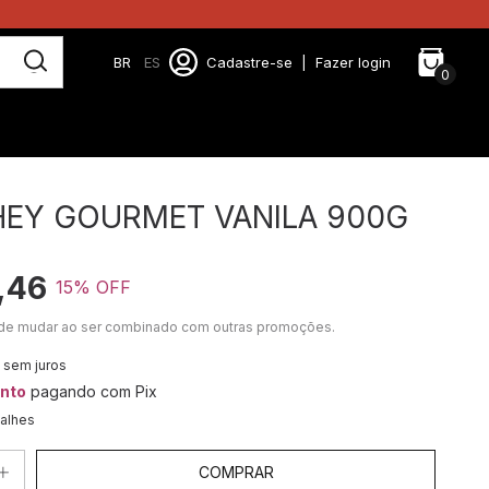
BR
ES
Cadastre-se
|
Fazer login
0
EY GOURMET VANILA 900G
,46
15
% OFF
de mudar ao ser combinado com outras promoções.
sem juros
nto
pagando com Pix
talhes