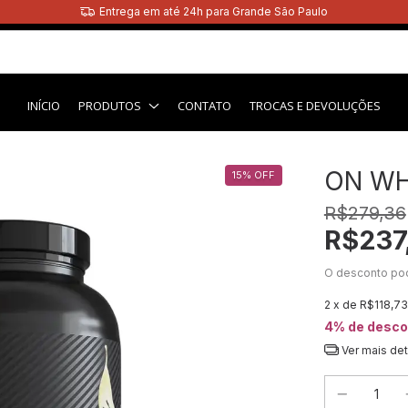
Entrega em até 24h para Grande São Paulo
INÍCIO
PRODUTOS
CONTATO
TROCAS E DEVOLUÇÕES
ON WH
15
%
OFF
R$279,36
R$237
O desconto po
2
x de
R$118,73
4% de desco
Ver mais de