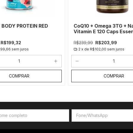
 BODY PROTEIN RED
CoQ10 + Omega 3TG + Na
Vitamin E 120 Caps Essen
R$199,32
R$239,99
R$203,99
99,66
sem juros
2
x de
R$102,00
sem juros
COMPRAR
COMPRAR