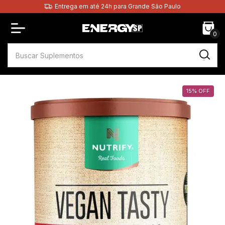
Entrega em até 24h para Grande São Paulo
0
15
%
OFF