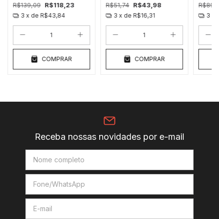
R$139,09
R$118,23
R$51,74
R$43,98
R$89,
3
x de
R$43,84
3
x de
R$16,31
3
x 
COMPRAR
COMPRAR
Receba nossas novidades por e-mail