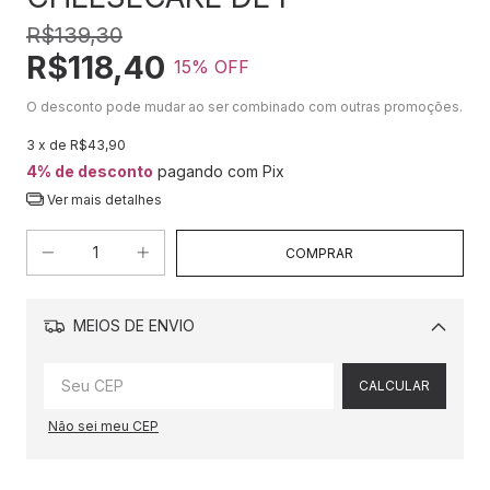
R$139,30
R$118,40
15
% OFF
O desconto pode mudar ao ser combinado com outras promoções.
3
x de
R$43,90
4% de desconto
pagando com Pix
Ver mais detalhes
MEIOS DE ENVIO
Alterar CEP
CALCULAR
Não sei meu CEP