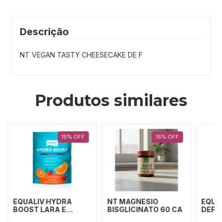
Descrição
NT VEGAN TASTY CHEESECAKE DE F
Produtos similares
15
%
OFF
15
%
OFF
EQUALIV HYDRA
NT MAGNESIO
EQUA
BOOST LARA E
BISGLICINATO 60 CA
DEFE
ACERO X30 STK
15G