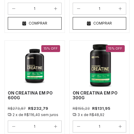
COMPRAR
COMPRAR
15
%
OFF
15
%
OFF
ON CREATINA EM PO
ON CREATINA EM PO
600G
300G
R$273,87
R$232,79
R$155,23
R$131,95
2
x de
R$116,40
sem juros
3
x de
R$48,92