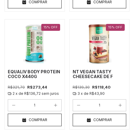
COMPRAR
COMPRAR
15
%
OFF
15
%
OFF
EQUALIV BODY PROTEIN
NT VEGAN TASTY
COCO X440G
CHEESECAKE DE F
R$321,70
R$273,44
R$139,30
R$118,40
2
x de
R$136,72
sem juros
3
x de
R$43,90
COMPRAR
COMPRAR