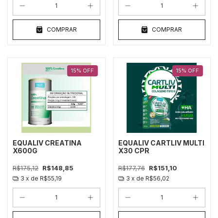
COMPRAR
COMPRAR
15
%
OFF
15
%
OFF
EQUALIV CREATINA
EQUALIV CARTLIV MULTI
X600G
X30 CPR
R$175,12
R$148,85
R$177,76
R$151,10
3
x de
R$55,19
3
x de
R$56,02