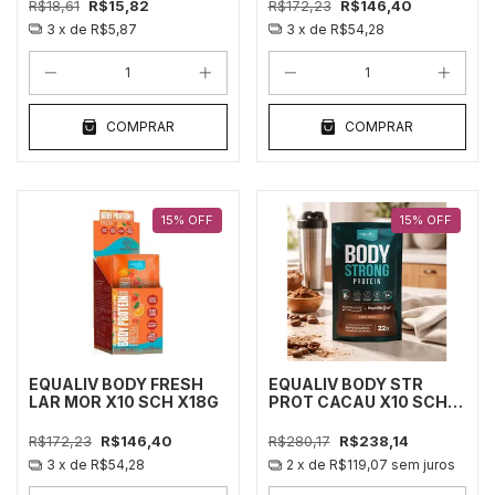
R$18,61
R$15,82
R$172,23
R$146,40
3
x de
R$5,87
3
x de
R$54,28
COMPRAR
COMPRAR
15
%
OFF
15
%
OFF
EQUALIV BODY FRESH
EQUALIV BODY STR
LAR MOR X10 SCH X18G
PROT CACAU X10 SCH
22G
R$172,23
R$146,40
R$280,17
R$238,14
3
x de
R$54,28
2
x de
R$119,07
sem juros