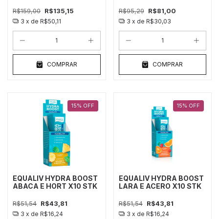
R$159,00
R$135,15
R$95,29
R$81,00
3
x de
R$50,11
3
x de
R$30,03
COMPRAR
COMPRAR
15
%
OFF
15
%
OFF
EQUALIV HYDRA BOOST
EQUALIV HYDRA BOOST
ABACA E HORT X10 STK
LARA E ACERO X10 STK
R$51,54
R$43,81
R$51,54
R$43,81
3
x de
R$16,24
3
x de
R$16,24