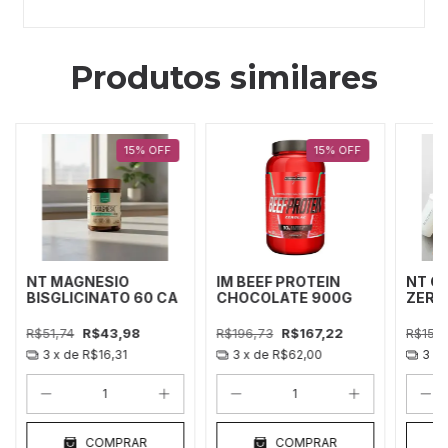
Produtos similares
15
%
OFF
15
%
OFF
NT MAGNESIO
IM BEEF PROTEIN
NT C
BISGLICINATO 60 CA
CHOCOLATE 900G
ZERO
GELL
R$51,74
R$43,98
R$196,73
R$167,22
R$154
3
x de
R$16,31
3
x de
R$62,00
3
x 
COMPRAR
COMPRAR