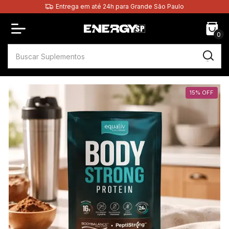
Entrega em até 24h para Grande São Paulo
0
15
%
OFF